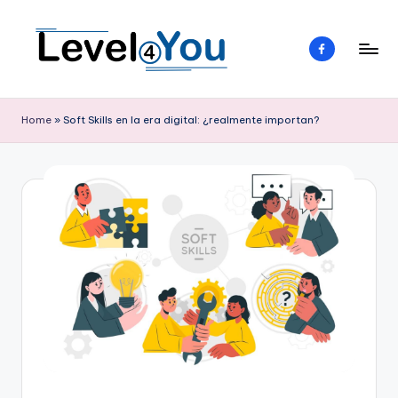
Saltar
Elemento
al
del
contenido
menú
L
Tu
guía
e
Home
»
Soft Skills en la era digital: ¿realmente importan?
emprendedora
v
e
l
4
y
o
u