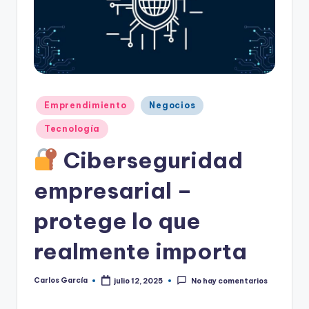
Publicado
Emprendimiento
Negocios
en
Tecnología
Ciberseguridad
empresarial –
protege lo que
realmente importa
Carlos García
julio 12, 2025
No hay comentarios
Publicado
por