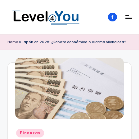
Saltar
Elemento
al
del
contenido
menú
L
Tu
guía
e
Home
»
Japón en 2025: ¿Rebote económico o alarma silenciosa?
emprendedora
v
e
l
4
y
o
u
Publicado
Finanzas
en