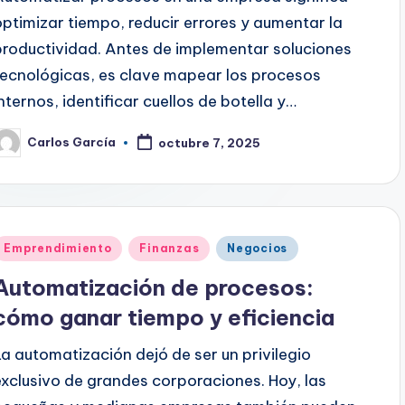
optimizar tiempo, reducir errores y aumentar la
productividad. Antes de implementar soluciones
tecnológicas, es clave mapear los procesos
internos, identificar cuellos de botella y…
Carlos García
octubre 7, 2025
ublicado
or
Publicado
Emprendimiento
Finanzas
Negocios
en
Automatización de procesos:
cómo ganar tiempo y eficiencia
La automatización dejó de ser un privilegio
exclusivo de grandes corporaciones. Hoy, las