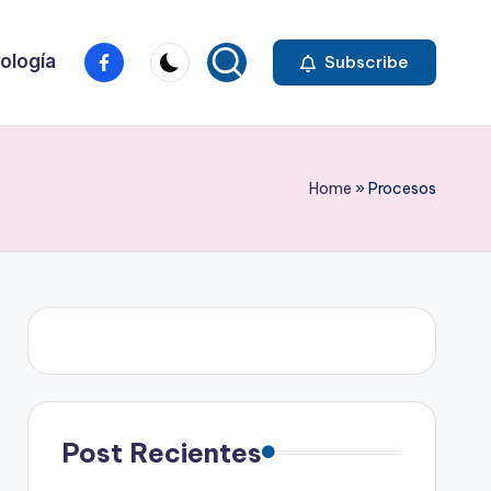
Elemento
ología
Subscribe
del
menú
Home
»
Procesos
Post Recientes