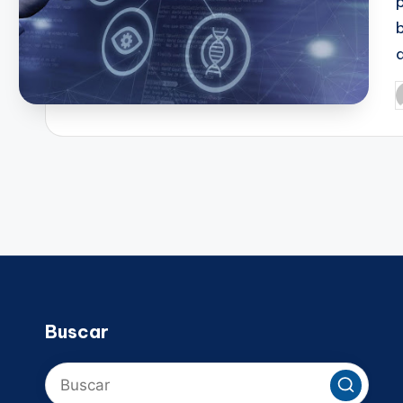
P
p
Buscar