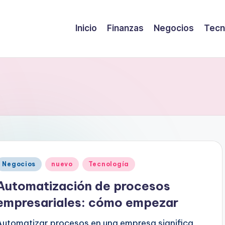
Inicio
Finanzas
Negocios
Tecn
Publicado
Negocios
nuevo
Tecnología
en
Automatización de procesos
empresariales: cómo empezar
Automatizar procesos en una empresa significa